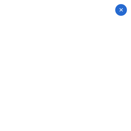
登录平台
✕
标签云列表
按标签聚合浏览相关文章
太阳城集团线上娱乐平台 - 互联网巨头营收增速放缓，