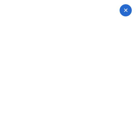
✕
台
影视中心
联系我们
登录平台